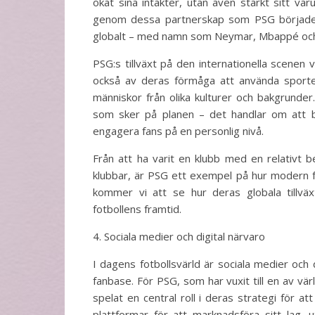
ökat sina intäkter, utan även stärkt sitt va
genom dessa partnerskap som PSG började 
globalt – med namn som Neymar, Mbappé och
PSG:s tillväxt på den internationella scenen 
också av deras förmåga att använda sporten
människor från olika kulturer och bakgrunder
som sker på planen – det handlar om att by
engagera fans på en personlig nivå.
Från att ha varit en klubb med en relativt 
klubbar, är PSG ett exempel på hur modern fotb
kommer vi att se hur deras globala tillvä
fotbollens framtid.
4. Sociala medier och digital närvaro
I dagens fotbollsvärld är sociala medier och 
fanbase. För PSG, som har vuxit till en av v
spelat en central roll i deras strategi för at
plattformar för att marknadsföra sitt lag, 