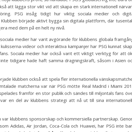
så att lägga stor vikt vid att skapa en stark internationell närva
ring. PSG insåg tidigt hur viktig sociala medier och digit
 Klubben började aktivt bygga sin digitala plattform, där tusenta
agera med dem på en helt ny nivå.
sociala medier har varit avgörande för klubbens globala framgån
m kulisserna-videor och interaktiva kampanjer har PSG kunnat ska
fans. Sociala medier har också varit ett viktigt verktyg för att ö
ll inte tidigare hade haft samma dragningskraft, såsom i Asien o
örjade klubben också att spela fler internationella vänskapsmatch
mtalade matcherna var när PSG mötte Real Madrid i Miami 20
elades framför en stor publik och sändes till miljontals fans öv
 en del av klubbens strategi att nå ut till sina internationel
.
ion var klubbens sponsorskap och kommersiella partnerskap. Gen
som Adidas, Air Jordan, Coca-Cola och Huawei, har PSG inte ba