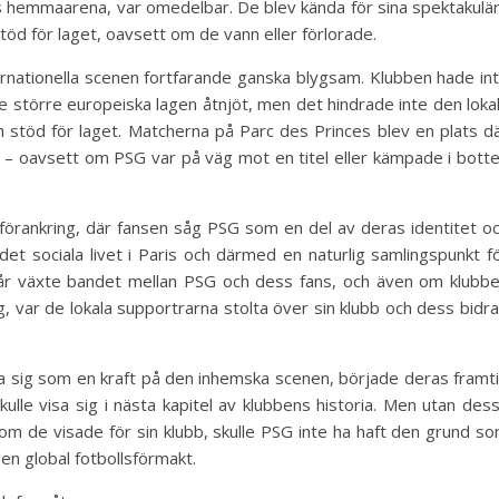
s hemmaarena, var omedelbar. De blev kända för sina spektakulä
 stöd för laget, oavsett om de vann eller förlorade.
rnationella scenen fortfarande ganska blygsam. Klubben hade in
törre europeiska lagen åtnjöt, men det hindrade inte den loka
 stöd för laget. Matcherna på Parc des Princes blev en plats d
ag – oavsett om PSG var på väg mot en titel eller kämpade i bott
l förankring, där fansen såg PSG som en del av deras identitet o
det sociala livet i Paris och därmed en naturlig samlingspunkt f
a år växte bandet mellan PSG och dess fans, och även om klubb
g, var de lokala supportrarna stolta över sin klubb och dess bidr
a sig som en kraft på den inhemska scenen, började deras framt
skulle visa sig i nästa kapitel av klubbens historia. Men utan des
som de visade för sin klubb, skulle PSG inte ha haft den grund s
en global fotbollsförmakt.