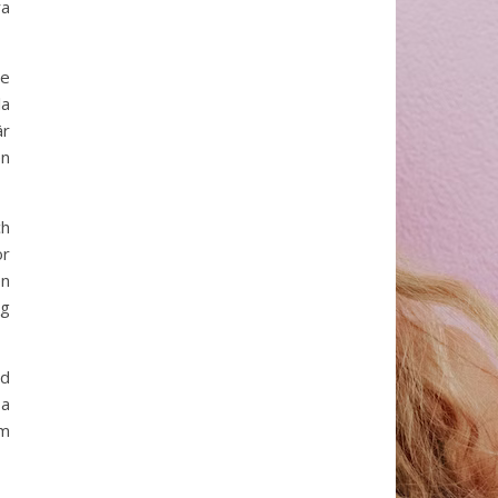
ra
te
la
är
en
ch
ör
en
ag
id
sa
om