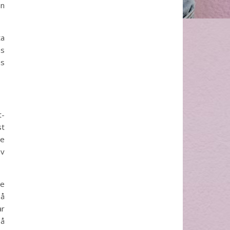
an
ta
as
ns
t-
st
de
av
de
på
ar
på