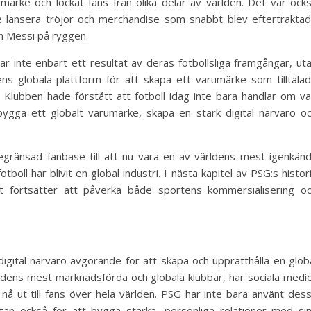
rumärke och lockat fans från olika delar av världen. Det var ock
lansera tröjor och merchandise som snabbt blev eftertrakta
 Messi på ryggen.
var inte enbart ett resultat av deras fotbollsliga framgångar, ut
s globala plattform för att skapa ett varumärke som tilltala
. Klubben hade förstått att fotboll idag inte bara handlar om v
gga ett globalt varumärke, skapa en stark digital närvaro o
begränsad fanbase till att nu vara en av världens mest igenkän
oll har blivit en global industri. I nästa kapitel av PSG:s histor
xt fortsätter att påverka både sportens kommersialisering o
digital närvaro avgörande för att skapa och upprätthålla en glob
ärldens mest marknadsförda och globala klubbar, har sociala medi
t nå ut till fans över hela världen. PSG har inte bara använt des
utan också för att bygga starka, personliga relationer med si