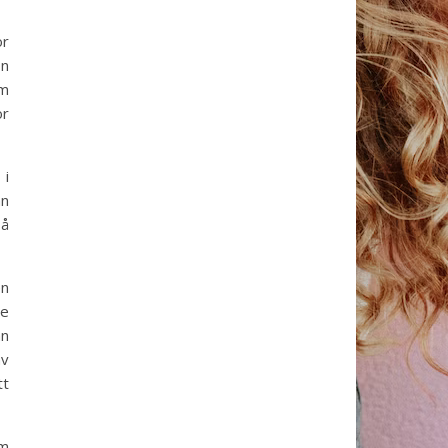
ör
on
om
ör
 i
an
så
en
de
ån
av
tt
om