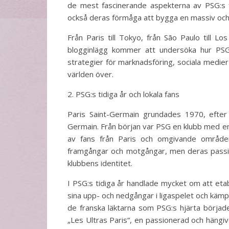
de mest fascinerande aspekterna av PSG:s f
också deras förmåga att bygga en massiv och
Från Paris till Tokyo, från São Paulo till L
blogginlägg kommer att undersöka hur PSG h
strategier för marknadsföring, sociala medier
världen över.
2. PSG:s tidiga år och lokala fans
Paris Saint-Germain grundades 1970, efter
Germain. Från början var PSG en klubb med en
av fans från Paris och omgivande områd
framgångar och motgångar, men deras passion
klubbens identitet.
I PSG:s tidiga år handlade mycket om att eta
sina upp- och nedgångar i ligaspelet och kämpa
de franska läktarna som PSG:s hjärta börja
„Les Ultras Paris“, en passionerad och hängi