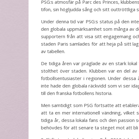
PSG:s atmosfär på Parc des Princes, klubben
tifon, sin högljudda sång och sitt outtröttliga
Under denna tid var PSG:s status på den inte
den globala uppmärksamhet som många av de s
supportern från att visa sitt engagemang och
staden Paris samlades för att heja på sitt l
av tabellen.
De tidiga åren var präglade av en stark loka
stolthet över staden. Klubben var en del av 
fotbollsentusiaster i regionen. Under dess
inte hade den globala räckvidd som vi ser ida
till den franska fotbollens historia.
Men samtidigt som PSG fortsatte att etabler
att ta en mer internationell vändning, vilket 
tidiga år, dessa lokala fans och den passion 
behövdes för att senare ta steget mot att bli 