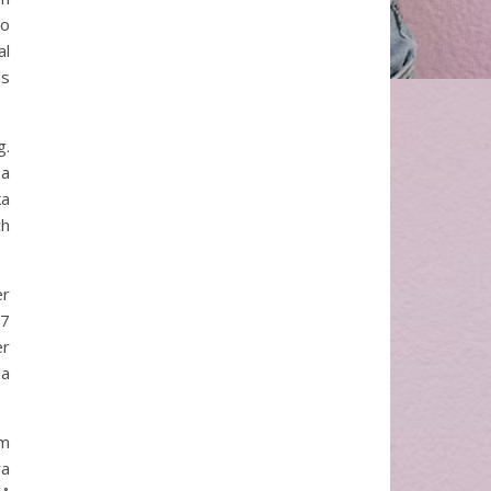
ro
al
ls
g.
pa
ka
ch
er
17
er
la
om
ra