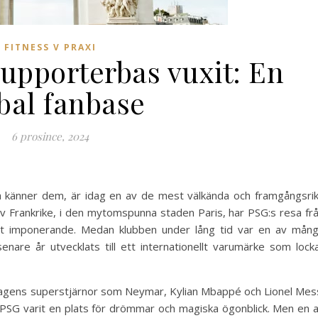
FITNESS V PRAXI
supporterbas vuxit: En
bal fanbase
6 prosince, 2024
ta känner dem, är idag en av de mest välkända och framgångsri
t av Frankrike, i den mytomspunna staden Paris, har PSG:s resa fr
varit imponerande. Medan klubben under lång tid var en av mån
nare år utvecklats till ett internationellt varumärke som lock
l dagens superstjärnor som Neymar, Kylian Mbappé och Lionel Mes
r PSG varit en plats för drömmar och magiska ögonblick. Men en 