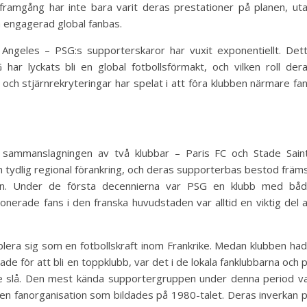
ramgång har inte bara varit deras prestationer på planen, ut
 engagerad global fanbas.
os Angeles – PSG:s supporterskaror har vuxit exponentiellt. Det
ar lyckats bli en global fotbollsförmakt, och vilken roll der
 och stjärnrekryteringar har spelat i att föra klubben närmare fa
 sammanslagningen av två klubbar – Paris FC och Stade Sain
 tydlig regional förankring, och deras supporterbas bestod främ
en. Under de första decennierna var PSG en klubb med bå
erade fans i den franska huvudstaden var alltid en viktig del 
blera sig som en fotbollskraft inom Frankrike. Medan klubben ha
de för att bli en toppklubb, var det i de lokala fanklubbarna och 
de slå. Den mest kända supportergruppen under denna period v
ven fanorganisation som bildades på 1980-talet. Deras inverkan 