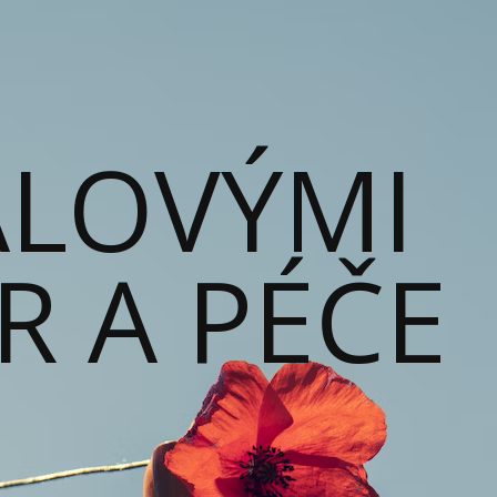
ALOVÝMI
ĚR A PÉČE