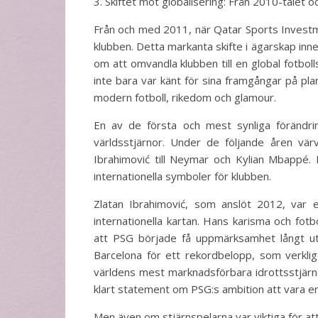
3. Skiftet mot globalisering: Från 2010-talet o
Från och med 2011, när Qatar Sports Investme
klubben. Detta markanta skifte i ägarskap inn
om att omvandla klubben till en global fotbol
inte bara var känt för sina framgångar på pl
modern fotboll, rikedom och glamour.
En av de första och mest synliga förändr
världsstjärnor. Under de följande åren vä
Ibrahimović till Neymar och Kylian Mbappé. 
internationella symboler för klubben.
Zlatan Ibrahimović, som anslöt 2012, var
internationella kartan. Hans karisma och fotb
att PSG började få uppmärksamhet långt u
Barcelona för ett rekordbelopp, som verkli
världens mest marknadsförbara idrottsstjärn
klart statement om PSG:s ambition att vara en
Men även om stjärnspelarna var viktiga för att