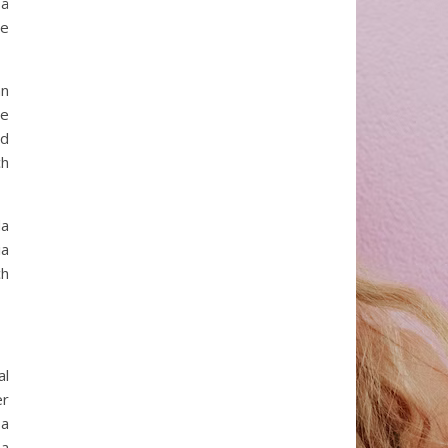
så
de
an
de
ad
ch
da
ia
ch
al
er
sa
na