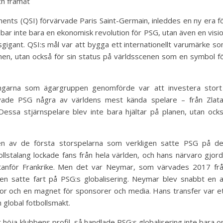
ch framåt
nts (QSI) förvärvade Paris Saint-Germain, inleddes en ny era f
ebar inte bara en ekonomisk revolution för PSG, utan även en visi
lsgigant. QSI:s mål var att bygga ett internationellt varumärke s
anen, utan också för sin status på världsscenen som en symbol f
ingarna som ägargruppen genomförde var att investera stort
rvade PSG några av världens mest kända spelare – från Zlat
Dessa stjärnspelare blev inte bara hjältar på planen, utan ock
 en av de första storspelarna som verkligen satte PSG på d
ollstalang lockade fans från hela världen, och hans närvaro gjor
tanför Frankrike. Men det var Neymar, som värvades 2017 fr
gen satte fart på PSG:s globalisering. Neymar blev snabbt en 
or och en magnet för sponsorer och media. Hans transfer var e
 global fotbollsmakt.
 höja klubbens profil, så handlade PSG:s globalisering inte bara 