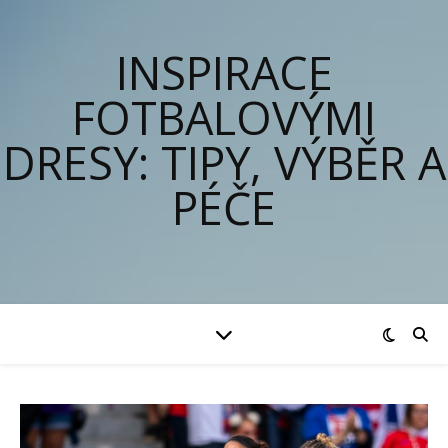
INSPIRACE
FOTBALOVÝMI
DRESY: TIPY, VÝBĚR A
PÉČE