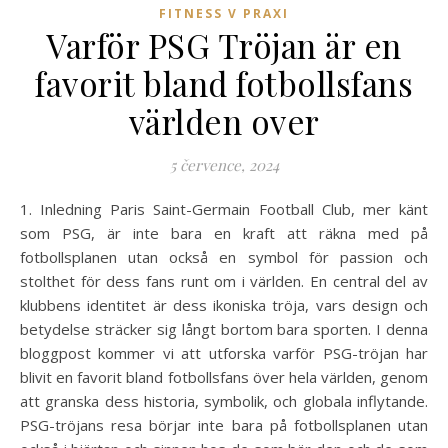
FITNESS V PRAXI
Varför PSG Tröjan är en
favorit bland fotbollsfans
världen over
5 července, 2024
1. Inledning Paris Saint-Germain Football Club, mer känt
som PSG, är inte bara en kraft att räkna med på
fotbollsplanen utan också en symbol för passion och
stolthet för dess fans runt om i världen. En central del av
klubbens identitet är dess ikoniska tröja, vars design och
betydelse sträcker sig långt bortom bara sporten. I denna
bloggpost kommer vi att utforska varför PSG-tröjan har
blivit en favorit bland fotbollsfans över hela världen, genom
att granska dess historia, symbolik, och globala inflytande.
PSG-tröjans resa börjar inte bara på fotbollsplanen utan