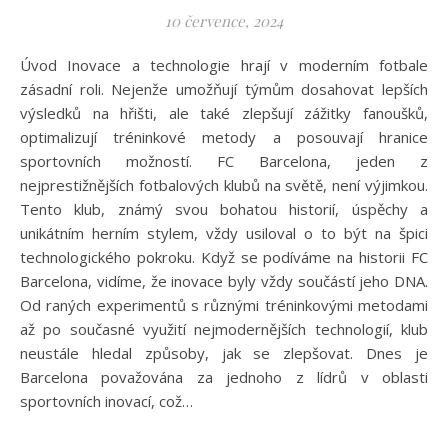
10 července, 2024
Úvod Inovace a technologie hrají v moderním fotbale
zásadní roli. Nejenže umožňují týmům dosahovat lepších
výsledků na hřišti, ale také zlepšují zážitky fanoušků,
optimalizují tréninkové metody a posouvají hranice
sportovních možností. FC Barcelona, jeden z
nejprestižnějších fotbalových klubů na světě, není výjimkou.
Tento klub, známý svou bohatou historií, úspěchy a
unikátním herním stylem, vždy usiloval o to být na špici
technologického pokroku. Když se podíváme na historii FC
Barcelona, vidíme, že inovace byly vždy součástí jeho DNA.
Od raných experimentů s různými tréninkovými metodami
až po současné využití nejmodernějších technologií, klub
neustále hledal způsoby, jak se zlepšovat. Dnes je
Barcelona považována za jednoho z lídrů v oblasti
sportovních inovací, což…