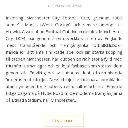
12 července, 2024
Inledning Manchester City Football Club, grundad 1880
som St. Mark’s (West Gorton) och senare omdöpt till
Ardwick Association Football Club innan de blev Manchester
City 1894, har genom åren utvecklats till en av Englands
mest framstående och framgångsrika fotbollsklubbar.
Kända för sitt anfallsinriktade spel och sin starka koppling
till staden Manchester, har klubben en rik historia fylld med
triumfer, utmaningar och en lojal fanbase som stöttar dem
genom allt. En viktig del av klubbens identitet och historia
är deras matchtröjor. Dessa tröjor är inte bara sportkläder
utan symboler för klubbens resa, kultur och arv. Från de
tidiga dagarna på Hyde Road till de moderna framgångarna
på Etihad Stadium, har Manchester…
ČÍST DÁLE