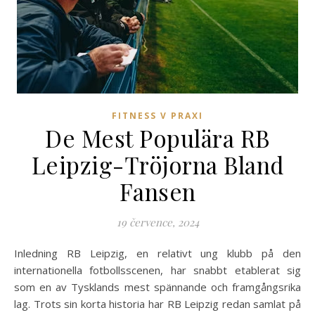
FITNESS V PRAXI
De Mest Populära RB
Leipzig-Tröjorna Bland
Fansen
19 července, 2024
Inledning RB Leipzig, en relativt ung klubb på den
internationella fotbollsscenen, har snabbt etablerat sig
som en av Tysklands mest spännande och framgångsrika
lag. Trots sin korta historia har RB Leipzig redan samlat på