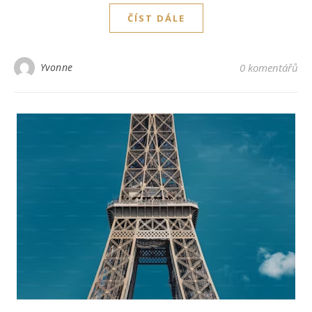
ČÍST DÁLE
Yvonne
0 komentářů