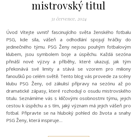
mistrovský titul
31 července, 2024
Úvod Vítejte uvnitř fascinujícího světa ženského fotbalu
PSG, kde síla, vášeň a odhodlání spojují hráčky do
jedinečného týmu. PSG Ženy nejsou pouhým fotbalovým
klubem, jsou symbolem boje a úspěchu. Každá sezóna
přináší nové výzvy a příběhy, které ukazují, jak tým
překonává své limity a stává se vzorem pro miliony
fanoušků po celém světě. Tento blog vás provede za scény
klubu PSG Ženy, od zákulisí přípravy na sezónu až po
dramatické zápasy, které rozhodují o osudu mistrovského
titulu. Seznámíme vás s klíčovými osobnostmi týmu, jejich
cestou k úspěchu a s tím, jaký význam má jejich vášeň pro
fotbal. Připravte se na hluboký pohled do života a snahy
PSG Ženy, která inspiruje…