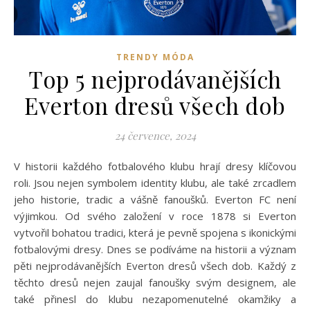
TRENDY MÓDA
Top 5 nejprodávanějších
Everton dresů všech dob
24 července, 2024
V historii každého fotbalového klubu hrají dresy klíčovou
roli. Jsou nejen symbolem identity klubu, ale také zrcadlem
jeho historie, tradic a vášně fanoušků. Everton FC není
výjimkou. Od svého založení v roce 1878 si Everton
vytvořil bohatou tradici, která je pevně spojena s ikonickými
fotbalovými dresy. Dnes se podíváme na historii a význam
pěti nejprodávanějších Everton dresů všech dob. Každý z
těchto dresů nejen zaujal fanoušky svým designem, ale
také přinesl do klubu nezapomenutelné okamžiky a