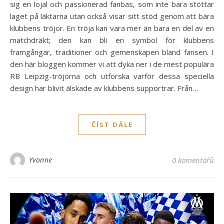
sig en lojal och passionerad fanbas, som inte bara stöttar
laget på läktarna utan också visar sitt stöd genom att bära
klubbens tröjor. En tröja kan vara mer än bara en del av en
matchdräkt; den kan bli en symbol för klubbens
framgångar, traditioner och gemenskapen bland fansen. I
den här bloggen kommer vi att dyka ner i de mest populära
RB Leipzig-tröjorna och utforska varför dessa speciella
design har blivit älskade av klubbens supportrar. Från…
ČÍST DÁLE
Yvonne
0 komentářů