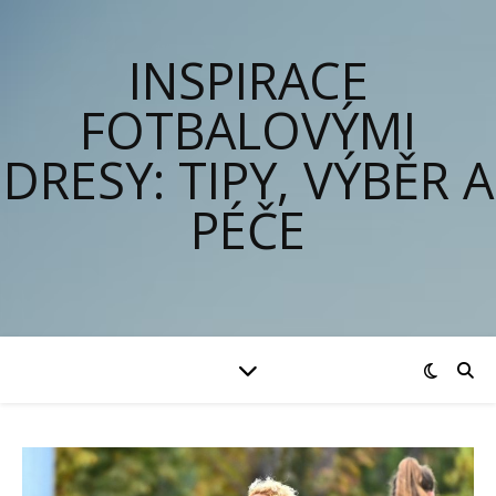
INSPIRACE
FOTBALOVÝMI
DRESY: TIPY, VÝBĚR A
PÉČE