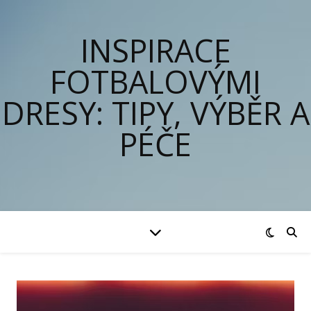
INSPIRACE
FOTBALOVÝMI
DRESY: TIPY, VÝBĚR A
PÉČE