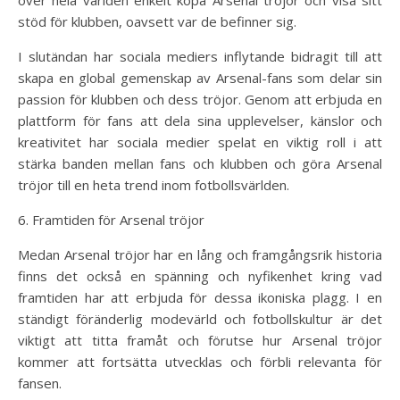
över hela världen enkelt köpa Arsenal tröjor och visa sitt
stöd för klubben, oavsett var de befinner sig.
I slutändan har sociala mediers inflytande bidragit till att
skapa en global gemenskap av Arsenal-fans som delar sin
passion för klubben och dess tröjor. Genom att erbjuda en
plattform för fans att dela sina upplevelser, känslor och
kreativitet har sociala medier spelat en viktig roll i att
stärka banden mellan fans och klubben och göra Arsenal
tröjor till en heta trend inom fotbollsvärlden.
6. Framtiden för Arsenal tröjor
Medan Arsenal tröjor har en lång och framgångsrik historia
finns det också en spänning och nyfikenhet kring vad
framtiden har att erbjuda för dessa ikoniska plagg. I en
ständigt föränderlig modevärld och fotbollskultur är det
viktigt att titta framåt och förutse hur Arsenal tröjor
kommer att fortsätta utvecklas och förbli relevanta för
fansen.