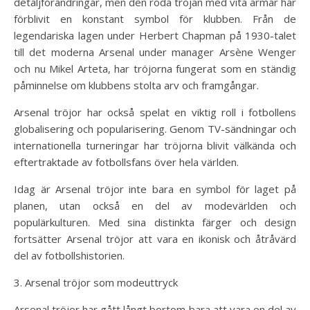
detaljförändringar, men den röda tröjan med vita ärmar har
förblivit en konstant symbol för klubben. Från de
legendariska lagen under Herbert Chapman på 1930-talet
till det moderna Arsenal under manager Arsène Wenger
och nu Mikel Arteta, har tröjorna fungerat som en ständig
påminnelse om klubbens stolta arv och framgångar.
Arsenal tröjor har också spelat en viktig roll i fotbollens
globalisering och popularisering. Genom TV-sändningar och
internationella turneringar har tröjorna blivit välkända och
eftertraktade av fotbollsfans över hela världen.
Idag är Arsenal tröjor inte bara en symbol för laget på
planen, utan också en del av modevärlden och
populärkulturen. Med sina distinkta färger och design
fortsätter Arsenal tröjor att vara en ikonisk och åtråvärd
del av fotbollshistorien.
3. Arsenal tröjor som modeuttryck
Arsenal tröjor har gått långt bortom bara att vara en del av