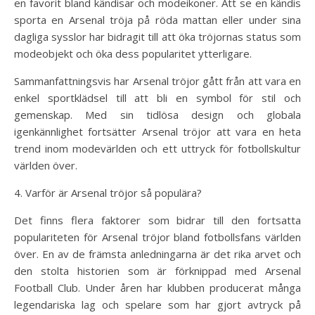
en favorit bland kändisar och modeikoner. Att se en kändis
sporta en Arsenal tröja på röda mattan eller under sina
dagliga sysslor har bidragit till att öka tröjornas status som
modeobjekt och öka dess popularitet ytterligare.
Sammanfattningsvis har Arsenal tröjor gått från att vara en
enkel sportklädsel till att bli en symbol för stil och
gemenskap. Med sin tidlösa design och globala
igenkännlighet fortsätter Arsenal tröjor att vara en heta
trend inom modevärlden och ett uttryck för fotbollskultur
världen över.
4. Varför är Arsenal tröjor så populära?
Det finns flera faktorer som bidrar till den fortsatta
populariteten för Arsenal tröjor bland fotbollsfans världen
över. En av de främsta anledningarna är det rika arvet och
den stolta historien som är förknippad med Arsenal
Football Club. Under åren har klubben producerat många
legendariska lag och spelare som har gjort avtryck på