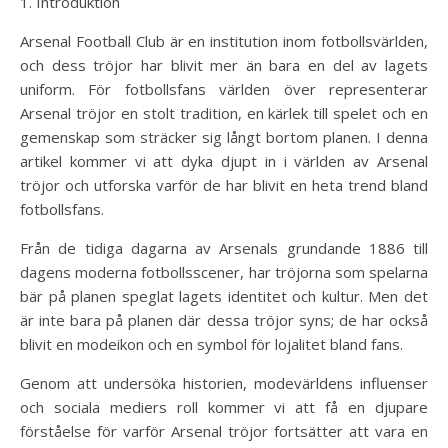
1. Introduktion
Arsenal Football Club är en institution inom fotbollsvärlden,
och dess tröjor har blivit mer än bara en del av lagets
uniform. För fotbollsfans världen över representerar
Arsenal tröjor en stolt tradition, en kärlek till spelet och en
gemenskap som sträcker sig långt bortom planen. I denna
artikel kommer vi att dyka djupt in i världen av Arsenal
tröjor och utforska varför de har blivit en heta trend bland
fotbollsfans.
Från de tidiga dagarna av Arsenals grundande 1886 till
dagens moderna fotbollsscener, har tröjorna som spelarna
bär på planen speglat lagets identitet och kultur. Men det
är inte bara på planen där dessa tröjor syns; de har också
blivit en modeikon och en symbol för lojalitet bland fans.
Genom att undersöka historien, modevärldens influenser
och sociala mediers roll kommer vi att få en djupare
förståelse för varför Arsenal tröjor fortsätter att vara en