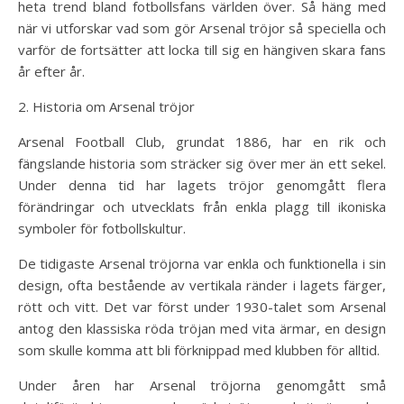
heta trend bland fotbollsfans världen över. Så häng med
när vi utforskar vad som gör Arsenal tröjor så speciella och
varför de fortsätter att locka till sig en hängiven skara fans
år efter år.
2. Historia om Arsenal tröjor
Arsenal Football Club, grundat 1886, har en rik och
fängslande historia som sträcker sig över mer än ett sekel.
Under denna tid har lagets tröjor genomgått flera
förändringar och utvecklats från enkla plagg till ikoniska
symboler för fotbollskultur.
De tidigaste Arsenal tröjorna var enkla och funktionella i sin
design, ofta bestående av vertikala ränder i lagets färger,
rött och vitt. Det var först under 1930-talet som Arsenal
antog den klassiska röda tröjan med vita ärmar, en design
som skulle komma att bli förknippad med klubben för alltid.
Under åren har Arsenal tröjorna genomgått små