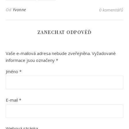
Od
Yvonne
0 komentářů
ZANECHAT ODPOVĚĎ
Vaše e-mailová adresa nebude zveřejněna.
Vyžadované
informace jsou označeny
*
Jméno
*
E-mail
*
Webová stránka