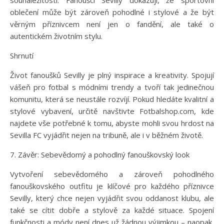
sounáležitosti. Fanoušci Sevilly dokazují, že sportovní
oblečení může být zároveň pohodlné i stylové a že být
věrným příznivcem není jen o fandění, ale také o
autentickém životním stylu.
Shrnutí
Život fanoušků Sevilly je plný inspirace a kreativity. Spojují
vášeň pro fotbal s módními trendy a tvoří tak jedinečnou
komunitu, která se neustále rozvíjí. Pokud hledáte kvalitní a
stylové vybavení, určitě navštivte Fotbalshop.com, kde
najdete vše potřebné k tomu, abyste mohli svou hrdost na
Sevilla FC vyjádřit nejen na tribuně, ale i v běžném životě.
7. Závěr: Sebevědomý a pohodlný fanouškovský look
Vytvoření sebevědomého a zároveň pohodlného
fanouškovského outfitu je klíčové pro každého příznivce
Sevilly, který chce nejen vyjádřit svou oddanost klubu, ale
také se cítit dobře a stylově za každé situace. Spojení
funkčnosti a módy není dnes už žádnou výjimkou – naopak,