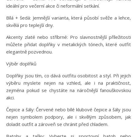
ideální pro večerní akce či neformální setkání.
Bílá + šedá: Jemnější varianta, která působí svěže a lehce,
skvělá pro teplejší dny.
Akcenty zlaté nebo stříbrné: Pro slavnostnější příležitosti
můžete přidat doplňky v metalických tónech, které outfit
elegantně pozvednou.
Výběr doplňků
Doplňky jsou tím, co dává outfitu osobitost a styl. Při jejich
výběru myslete nejen na vzhled, ale i na praktičnost,
zejména pokud se chystáte na náročnější fanouškovskou
akci.
Čepice a šály: Červené nebo bílé klubové čepice a šály jsou
nejen symbolem podpory, ale i skvělým způsobem, jak
doladit outfit a zároveň se chránit před chladem.
Batohy a tašky: Vyberte si sportovní batoh nebo