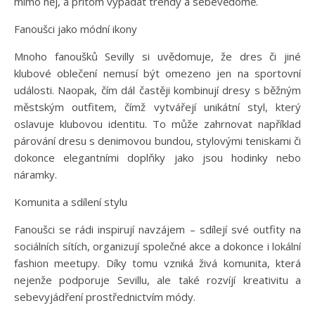
mimo něj, a přitom vypadat trendy a sebevědomě.
Fanoušci jako módní ikony
Mnoho fanoušků Sevilly si uvědomuje, že dres či jiné
klubové oblečení nemusí být omezeno jen na sportovní
události. Naopak, čím dál častěji kombinují dresy s běžným
městským outfitem, čímž vytvářejí unikátní styl, který
oslavuje klubovou identitu. To může zahrnovat například
párování dresu s denimovou bundou, stylovými teniskami či
dokonce elegantními doplňky jako jsou hodinky nebo
náramky.
Komunita a sdílení stylu
Fanoušci se rádi inspirují navzájem – sdílejí své outfity na
sociálních sítích, organizují společné akce a dokonce i lokální
fashion meetupy. Díky tomu vzniká živá komunita, která
nejenže podporuje Sevillu, ale také rozvíjí kreativitu a
sebevyjádření prostřednictvím módy.