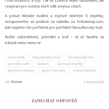
i vaši osobnost a styl. Tak se stanete nejen fanouškem, ale
i inspirací pro ostatní, kteří sdílí stejnou vášeň.
A pokud hledáte kvalitní a stylové oblečení či doplňky,
nezapomeňte se podívat na nabídku na Fotbalshop.com,
kde najdete vše potřebné pro perfektní fanouškovský look.
Buďte sebevědomí, pohodlní a hrdí – ať už fandíte na
tribuně nebo mimo ni!
dresy Sevilly
fanouškovská móda
fanouškovský look
pohodlný outfit
Sevilla FC
sportovní doplňky
Sportovní oblečení
styl pro fanoušky
vrstvení oblečení
Od
Yvonne
0 komentářů
ZANECHAT ODPOVĚĎ