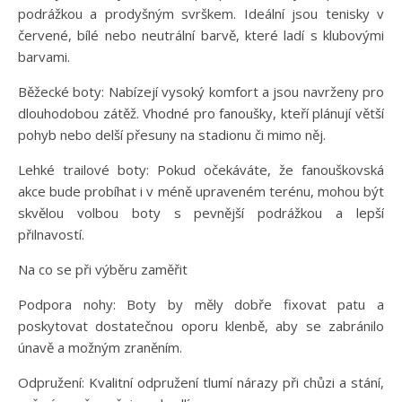
podrážkou a prodyšným svrškem. Ideální jsou tenisky v
červené, bílé nebo neutrální barvě, které ladí s klubovými
barvami.
Běžecké boty: Nabízejí vysoký komfort a jsou navrženy pro
dlouhodobou zátěž. Vhodné pro fanoušky, kteří plánují větší
pohyb nebo delší přesuny na stadionu či mimo něj.
Lehké trailové boty: Pokud očekáváte, že fanouškovská
akce bude probíhat i v méně upraveném terénu, mohou být
skvělou volbou boty s pevnější podrážkou a lepší
přilnavostí.
Na co se při výběru zaměřit
Podpora nohy: Boty by měly dobře fixovat patu a
poskytovat dostatečnou oporu klenbě, aby se zabránilo
únavě a možným zraněním.
Odpružení: Kvalitní odpružení tlumí nárazy při chůzi a stání,