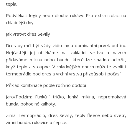
tepla.
Podvlékací legíny nebo dlouhé rukávy: Pro extra izolaci na
chladnější dny.
Jak vrstvit dres Sevilly
Dres by měl být vždy viditelný a dominantní prvek outfitu.
Nejčastěji jej oblékáme na základní vrstvu a navrch
přidáváme mikinu nebo bundu, které lze snadno odložit,
když teplota stoupne. V chladnějších dnech můžete zvolit i
termoprádlo pod dres a vrchní vrstvu přizpůsobit počasí.
Příklad kombinace podle ročního období
Jaro/Podzim: Funkční tričko, lehká mikina, nepromokavá
bunda, pohodlné kalhoty.
Zima: Termoprádlo, dres Sevilly, teplý fleece nebo svetr,
zimní bunda, rukavice a čepice.