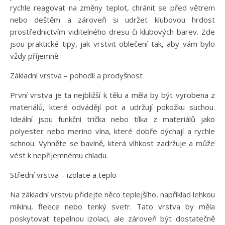
rychle reagovat na změny teplot, chránit se před větrem
nebo deštěm a zároveň si udržet klubovou hrdost
prostřednictvím viditelného dresu či klubových barev. Zde
jsou praktické tipy, jak vrstvit oblečení tak, aby vám bylo
vždy příjemně.
Základní vrstva – pohodlí a prodyšnost
První vrstva je ta nejbližší k tělu a měla by být vyrobena z
materiálů, které odvádějí pot a udržují pokožku suchou.
Ideální jsou funkční trička nebo tílka z materiálů jako
polyester nebo merino vlna, které dobře dýchají a rychle
schnou. Vyhněte se bavlně, která vlhkost zadržuje a může
vést k nepříjemnému chladu.
Střední vrstva – izolace a teplo
Na základní vrstvu přidejte něco teplejšího, například lehkou
mikinu, fleece nebo tenký svetr. Tato vrstva by měla
poskytovat tepelnou izolaci, ale zároveň být dostatečně