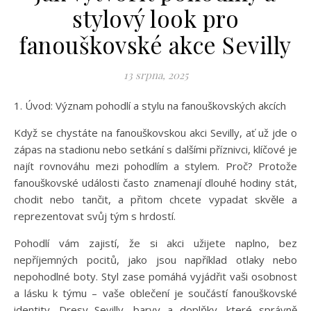
stylový look pro
fanouškovské akce Sevilly
13 srpna, 2025
1. Úvod: Význam pohodlí a stylu na fanouškovských akcích
Když se chystáte na fanouškovskou akci Sevilly, ať už jde o
zápas na stadionu nebo setkání s dalšími příznivci, klíčové je
najít rovnováhu mezi pohodlím a stylem. Proč? Protože
fanouškovské události často znamenají dlouhé hodiny stát,
chodit nebo tančit, a přitom chcete vypadat skvěle a
reprezentovat svůj tým s hrdostí.
Pohodlí vám zajistí, že si akci užijete naplno, bez
nepříjemných pocitů, jako jsou například otlaky nebo
nepohodlné boty. Styl zase pomáhá vyjádřit vaši osobnost
a lásku k týmu – vaše oblečení je součástí fanouškovské
identity. Dresy Sevilly, barvy a doplňky, které správně