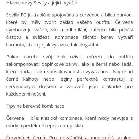
Hlavní barvy Sevilly a jejich využití
Sevilla FC je tradičně spojována s červenou a bílou barvou,
které by měly tvořit základ vašeho outfitu. Červená
symbolizuje vášeň, sílu a odhodlání, zatímco bílá přináší
čistotu a svěžest. Kombinace těchto barev vytváří
harmonii, která je jak výrazná, tak elegantní.
Pokud chcete svůj look oživit, můžete do outfitu
zakomponovat i doplňkové barvy, jako je černá nebo šedá,
které dodají celku sofistikovanost a vyváženost. Například
černé kalhoty nebo legíny perfektně kontrastují s
červenobílým dresem a zároveň jsou praktické pro
každodenní nošení.
Tipy na barevné kombinace
Červená + bílá: Klasická kombinace, která nikdy nevyjde z
módy a perfektně reprezentuje klub.
Červená + černá: Pro odvážnější a modernější vzhled,