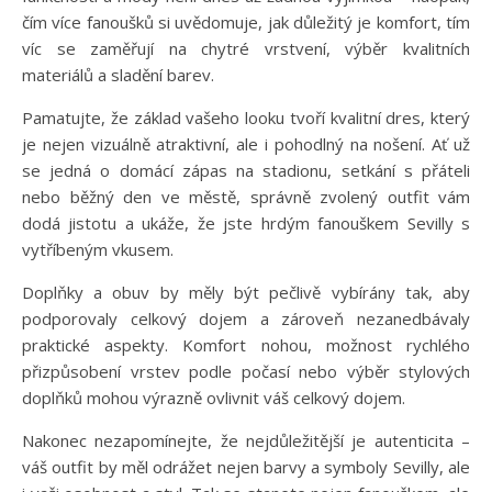
čím více fanoušků si uvědomuje, jak důležitý je komfort, tím
víc se zaměřují na chytré vrstvení, výběr kvalitních
materiálů a sladění barev.
Pamatujte, že základ vašeho looku tvoří kvalitní dres, který
je nejen vizuálně atraktivní, ale i pohodlný na nošení. Ať už
se jedná o domácí zápas na stadionu, setkání s přáteli
nebo běžný den ve městě, správně zvolený outfit vám
dodá jistotu a ukáže, že jste hrdým fanouškem Sevilly s
vytříbeným vkusem.
Doplňky a obuv by měly být pečlivě vybírány tak, aby
podporovaly celkový dojem a zároveň nezanedbávaly
praktické aspekty. Komfort nohou, možnost rychlého
přizpůsobení vrstev podle počasí nebo výběr stylových
doplňků mohou výrazně ovlivnit váš celkový dojem.
Nakonec nezapomínejte, že nejdůležitější je autenticita –
váš outfit by měl odrážet nejen barvy a symboly Sevilly, ale