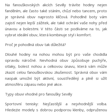
Na fanouškovských akcích Sevilly trávíte hodiny nejen
fanděním, ale často také stáním, chůzí nebo tancem, proto
je správná obuv naprosto klíčová. Pohodlné boty vám
zajistí nejen lepší zážitek, ale také ochrání vaše nohy před
únavou a bolestmi. V této části se podíváme na to, jak
vybrat ideální obuv, která kombinuje styl i komfort.
Proč je pohodlná obuv tak důležitá?
Dlouhé hodiny na nohou mohou být pro vaše chodidla
opravdu náročné. Nevhodná obuv způsobuje puchýře,
otlaky, bolest nohou a celkovou únavu, která vám může
zkazit celou fanouškovskou zkušenost. Správná obuv vám
naopak umožní být aktivní, soustředěný a plně si užít
atmosféru zápasu nebo jiné akce.
Typy obuvi vhodné pro fanoušky Sevilly
Sportovní tenisky: Nejčastější a nejvhodnější volba.
Hledejte modely s dobrou podporou klenby, odpruženou