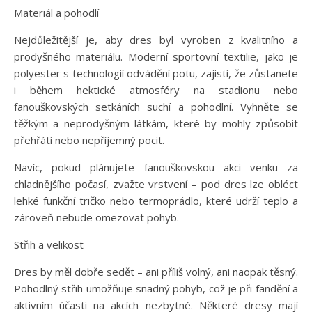
Materiál a pohodlí
Nejdůležitější je, aby dres byl vyroben z kvalitního a
prodyšného materiálu. Moderní sportovní textilie, jako je
polyester s technologií odvádění potu, zajistí, že zůstanete
i během hektické atmosféry na stadionu nebo
fanouškovských setkáních suchí a pohodlní. Vyhněte se
těžkým a neprodyšným látkám, které by mohly způsobit
přehřátí nebo nepříjemný pocit.
Navíc, pokud plánujete fanouškovskou akci venku za
chladnějšího počasí, zvažte vrstvení – pod dres lze obléct
lehké funkční tričko nebo termoprádlo, které udrží teplo a
zároveň nebude omezovat pohyb.
Střih a velikost
Dres by měl dobře sedět – ani příliš volný, ani naopak těsný.
Pohodlný střih umožňuje snadný pohyb, což je při fandění a
aktivním účasti na akcích nezbytné. Některé dresy mají