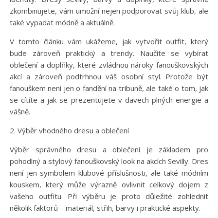
zkombinujete, vám umožní nejen podporovat svůj klub, ale
také vypadat módně a aktuálně.
V tomto článku vám ukážeme, jak vytvořit outfit, který
bude zároveň praktický a trendy. Naučíte se vybírat
oblečení a doplňky, které zvládnou nároky fanouškovských
akcí a zároveň podtrhnou váš osobní styl. Protože být
fanouškem není jen o fandění na tribuně, ale také o tom, jak
se cítíte a jak se prezentujete v davech plných energie a
vášně.
2. Výběr vhodného dresu a oblečení
Výběr správného dresu a oblečení je základem pro
pohodlný a stylový fanouškovský look na akcích Sevilly. Dres
není jen symbolem klubové příslušnosti, ale také módním
kouskem, který může výrazně ovlivnit celkový dojem z
vašeho outfitu. Při výběru je proto důležité zohlednit
několik faktorů – materiál, střih, barvy i praktické aspekty.