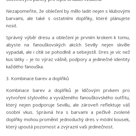
Nezapomeňte, že oblečení by mělo ladit nejen s klubovými
barvami, ale také s ostatními doplňky, které plánujete
nosit.
Správný výběr dresu a oblečení je prvním krokem k tomu,
abyste na fanouškovských akcích Sevilly nejen skvěle
vypadali, ale i cítili se pohodlně a sebejistě. Dres je víc než
kus látky – je to výraz vášně, podpory a jedinečné identity
každého fanouška.
3. Kombinace barev a doplňků
Kombinace barev a doplňků je klíčovým prvkem pro
vytvoření stylového a vyváženého fanouškovského outfitu,
který nejen podporuje Sevillu, ale zároveň reflektuje váš
osobní vkus. Správná hra s barvami a pečlivě zvolené
doplňky mohou proměnit jednoduchý dres v módní kousek,
který upoutá pozornost a zvýrazní vaši jedinečnost.