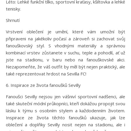
Léto: Lehké funkční tílko, sportovní kraťasy, kšiltovka a lehké
tenisky.
Shrnutí
Vrstvení oblečení je umění, které vám umožní být
připraveni na jakékoliv počasí a zároveň si zachovat svůj
fanouškovský styl. S vhodnými materiály a správnou
kombinací vrstev zůstanete v suchu, teple a pohodlí, ať už
jste na stadionu, v baru nebo na fanouškovské akci.
Nezapomeňte, že váš outfit by měl být nejen praktický, ale
také reprezentovat hrdost na Sevilla FC!
6. Inspirace ze života fanoušků Sevilly
Fanoušci Sevilly nejsou jen vášniví sportovní nadšenci, ale
také skuteční módní průkopníci, kteří dokážou propojit svou
lásku k týmu s osobním stylem a každodenním životem.
Inspirace ze života těchto fanoušků ukazuje, jak lze
oblečení a doplňky Sevilly nosit nejen na stadionu, ale i