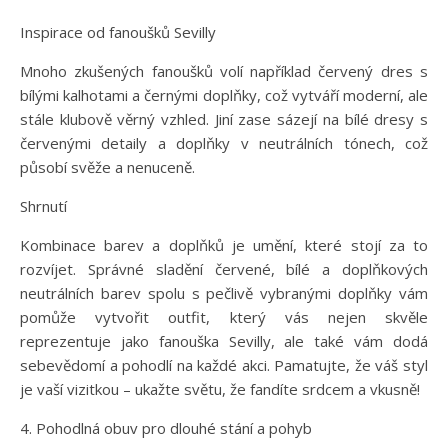
Inspirace od fanoušků Sevilly
Mnoho zkušených fanoušků volí například červený dres s
bílými kalhotami a černými doplňky, což vytváří moderní, ale
stále klubově věrný vzhled. Jiní zase sázejí na bílé dresy s
červenými detaily a doplňky v neutrálních tónech, což
působí svěže a nenuceně.
Shrnutí
Kombinace barev a doplňků je umění, které stojí za to
rozvíjet. Správné sladění červené, bílé a doplňkových
neutrálních barev spolu s pečlivě vybranými doplňky vám
pomůže vytvořit outfit, který vás nejen skvěle
reprezentuje jako fanouška Sevilly, ale také vám dodá
sebevědomí a pohodlí na každé akci. Pamatujte, že váš styl
je vaší vizitkou – ukažte světu, že fandíte srdcem a vkusně!
4. Pohodlná obuv pro dlouhé stání a pohyb