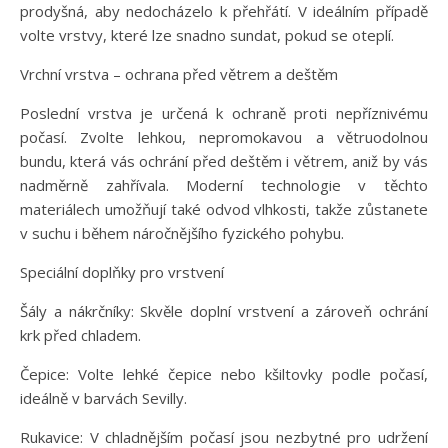
prodyšná, aby nedocházelo k přehřátí. V ideálním případě
volte vrstvy, které lze snadno sundat, pokud se oteplí.
Vrchní vrstva – ochrana před větrem a deštěm
Poslední vrstva je určená k ochraně proti nepříznivému
počasí. Zvolte lehkou, nepromokavou a větruodolnou
bundu, která vás ochrání před deštěm i větrem, aniž by vás
nadměrně zahřívala. Moderní technologie v těchto
materiálech umožňují také odvod vlhkosti, takže zůstanete
v suchu i během náročnějšího fyzického pohybu.
Speciální doplňky pro vrstvení
Šály a nákrčníky: Skvěle doplní vrstvení a zároveň ochrání
krk před chladem.
Čepice: Volte lehké čepice nebo kšiltovky podle počasí,
ideálně v barvách Sevilly.
Rukavice: V chladnějším počasí jsou nezbytné pro udržení