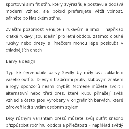
sportovní slim fit střih, který zvýrazňuje postavu a dodává
moderní vzhled, ale pokud preferujete větší volnost,
sáhněte po klasickém střihu.
Zvláštní pozornost věnujte i rukávům a límci – například
krátké rukávy jsou ideální pro letní období, zatímco dlouhé
rukávy nebo dresy s límečkem mohou lépe posloužit v
chladnějších dnech.
Barvy a design
Typické červenobílé barvy Sevilly by měly být základem
vašeho outfitu. Dresy s tradičními pruhy, klubovým znakem
a logy sponzorů nesmí chybět. Nicméně můžete zvolit i
alternativní nebo třetí dres, které klubu přinášejí svěží
vzhled a často jsou vyrobeny v originálních barvách, které
zároveň ladí s vaším osobním stylem.
Díky různým variantám dresů můžete svůj outfit snadno
přizpůsobit ročnímu období a příležitosti – například světlý