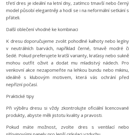
třetí dres je ideální na letní dny, zatímco tmavší nebo černý
model působí elegantněji a hodí se i na neformální setkání s
přáteli.
Další oblečení vhodné ke kombinaci
K dresu doporučujeme zvolit pohodlné kalhoty nebo legíny
v neutrálních barvách, například černé, tmavě modré či
šedé. Pokud preferujete kratší varianty, kraťasy nebo sukně
mohou outfit oživit a dodat mu mladistvý nádech. Pro
venkovní akce nezapomeňte na lehkou bundu nebo mikinu,
ideálně s klubovým motivem, která vás ochrání před
nepřízní počasí.
Praktické tipy
Při výběru dresu si vždy zkontrolujte oficiální licencované
produkty, abyste měli jistotu kvality a pravosti.
Pokud máte možnost, zvolte dres s ventilací nebo
síťovinovými panely pro lepší cirkulaci vzduchu.