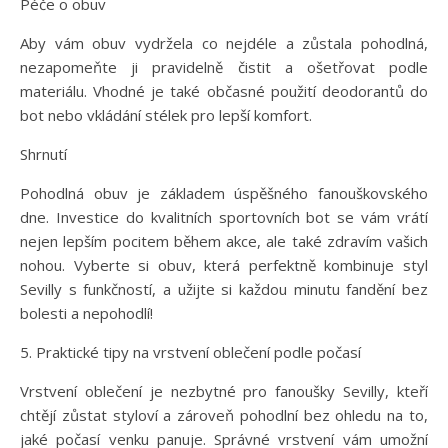
Péče o obuv
Aby vám obuv vydržela co nejdéle a zůstala pohodlná,
nezapomeňte ji pravidelně čistit a ošetřovat podle
materiálu. Vhodné je také občasné použití deodorantů do
bot nebo vkládání stélek pro lepší komfort.
Shrnutí
Pohodlná obuv je základem úspěšného fanouškovského
dne. Investice do kvalitních sportovních bot se vám vrátí
nejen lepším pocitem během akce, ale také zdravím vašich
nohou. Vyberte si obuv, která perfektně kombinuje styl
Sevilly s funkčností, a užijte si každou minutu fandění bez
bolesti a nepohodlí!
5. Praktické tipy na vrstvení oblečení podle počasí
Vrstvení oblečení je nezbytné pro fanoušky Sevilly, kteří
chtějí zůstat styloví a zároveň pohodlní bez ohledu na to,
jaké počasí venku panuje. Správné vrstvení vám umožní