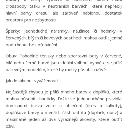
crossbody tašku v neutrálních barvách, které nepřebijí
hlavní barvy dresu, ale zároveň nabídnou dostatek
prostoru pro nezbytnosti.
Šperky: Jednoduché náramky, náušnice či hodinky v
červených, bílých či kovových odstínech mohou outfit jemně
podtrhnout bez přehánění.
Obuv: Pohodlné tenisky nebo sportovní boty v červené,
bílé nebo černé barvě jsou ideální volbou. Vyhněte se příliš
barevným modelům, které by mohly působit rušivě.
Jak dosáhnout vyváženosti
Nejčastější chybou je příliš mnoho barev a doplňků, které
mohou působit chaoticky. Držte se jednoduchého pravidla:
dominantní barvu volte u oblečení (dres a kalhoty),
doplňkové barvy u menších částí outfitu (doplněk, obuv) a
maximálně jeden až dva výraznější akcenty, které outfit
oživí.