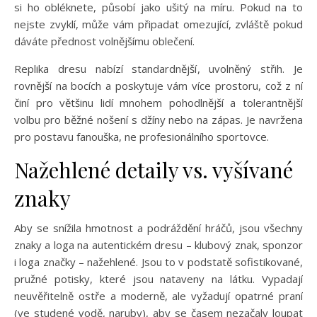
si ho obléknete, působí jako ušitý na míru. Pokud na to
nejste zvyklí, může vám připadat omezující, zvláště pokud
dáváte přednost volnějšímu oblečení.
Replika dresu nabízí standardnější, uvolněný střih. Je
rovnější na bocích a poskytuje vám více prostoru, což z ní
činí pro většinu lidí mnohem pohodlnější a tolerantnější
volbu pro běžné nošení s džíny nebo na zápas. Je navržena
pro postavu fanouška, ne profesionálního sportovce.
Nažehlené detaily vs. vyšívané
znaky
Aby se snížila hmotnost a podráždění hráčů, jsou všechny
znaky a loga na autentickém dresu – klubový znak, sponzor
i loga značky – nažehlené. Jsou to v podstatě sofistikované,
pružné potisky, které jsou nataveny na látku. Vypadají
neuvěřitelně ostře a moderně, ale vyžadují opatrné praní
(ve studené vodě, naruby), aby se časem nezačaly loupat