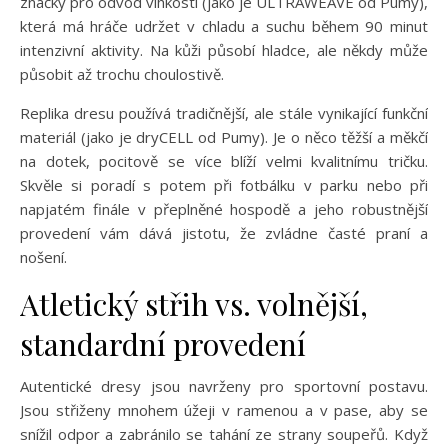
značky pro odvod vlhkosti (jako je ULTRAWEAVE od Pumy),
která má hráče udržet v chladu a suchu během 90 minut
intenzivní aktivity. Na kůži působí hladce, ale někdy může
působit až trochu choulostivě.
Replika dresu používá tradičnější, ale stále vynikající funkční
materiál (jako je dryCELL od Pumy). Je o něco těžší a měkčí
na dotek, pocitově se více blíží velmi kvalitnímu tričku.
Skvěle si poradí s potem při fotbálku v parku nebo při
napjatém finále v přeplněné hospodě a jeho robustnější
provedení vám dává jistotu, že zvládne časté praní a
nošení.
Atletický střih vs. volnější,
standardní provedení
Autentické dresy jsou navrženy pro sportovní postavu.
Jsou střiženy mnohem úžeji v ramenou a v pase, aby se
snížil odpor a zabránilo se tahání ze strany soupeřů. Když