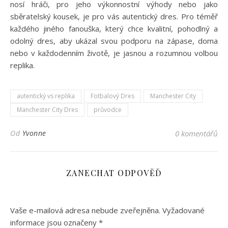
nosí hráči, pro jeho výkonnostní výhody nebo jako
sběratelský kousek, je pro vás autentický dres. Pro téměř
každého jiného fanouška, který chce kvalitní, pohodlný a
odolný dres, aby ukázal svou podporu na zápase, doma
nebo v každodenním životě, je jasnou a rozumnou volbou
replika.
autentický vs replika
Fotbalový Dres
Manchester City
Manchester City Dres
průvodce
Od
Yvonne
0 komentářů
ZANECHAT ODPOVĚĎ
Vaše e-mailová adresa nebude zveřejněna.
Vyžadované
informace jsou označeny
*