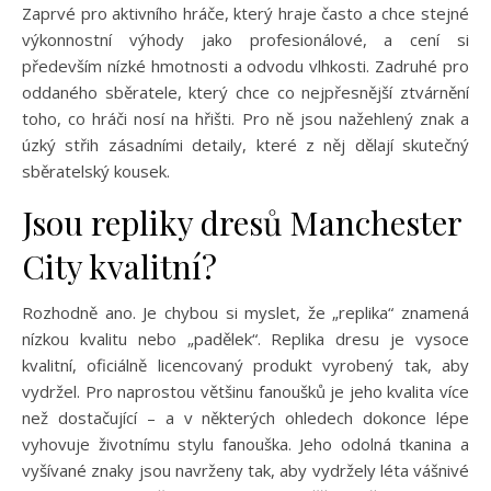
Zaprvé pro aktivního hráče, který hraje často a chce stejné
výkonnostní výhody jako profesionálové, a cení si
především nízké hmotnosti a odvodu vlhkosti. Zadruhé pro
oddaného sběratele, který chce co nejpřesnější ztvárnění
toho, co hráči nosí na hřišti. Pro ně jsou nažehlený znak a
úzký střih zásadními detaily, které z něj dělají skutečný
sběratelský kousek.
Jsou repliky dresů Manchester
City kvalitní?
Rozhodně ano. Je chybou si myslet, že „replika“ znamená
nízkou kvalitu nebo „padělek“. Replika dresu je vysoce
kvalitní, oficiálně licencovaný produkt vyrobený tak, aby
vydržel. Pro naprostou většinu fanoušků je jeho kvalita více
než dostačující – a v některých ohledech dokonce lépe
vyhovuje životnímu stylu fanouška. Jeho odolná tkanina a
vyšívané znaky jsou navrženy tak, aby vydržely léta vášnivé