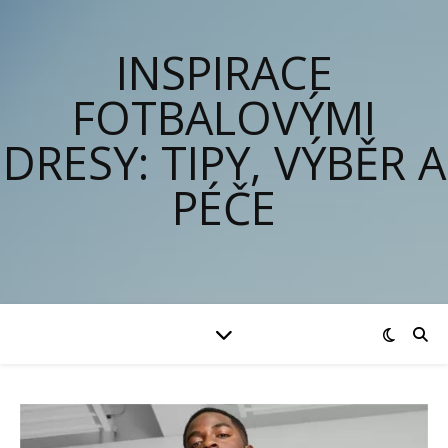
INSPIRACE
FOTBALOVÝMI
DRESY: TIPY, VÝBĚR A
PÉČE