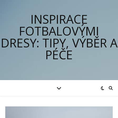
INSPIRACE
FOTBALOVÝMI
DRESY: TIPY, VÝBĚR A
PÉČE