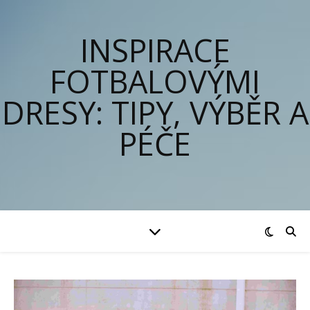
INSPIRACE
FOTBALOVÝMI
DRESY: TIPY, VÝBĚR A
PÉČE