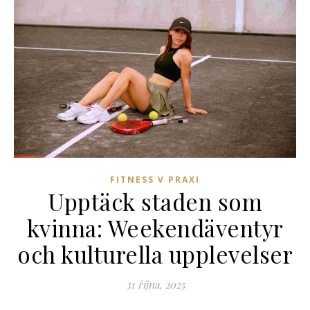
FITNESS V PRAXI
Upptäck staden som
kvinna: Weekendäventyr
och kulturella upplevelser
31 října, 2025