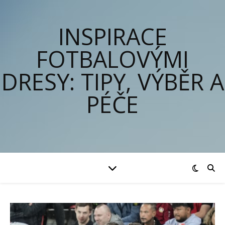
INSPIRACE
FOTBALOVÝMI
DRESY: TIPY, VÝBĚR A
PÉČE