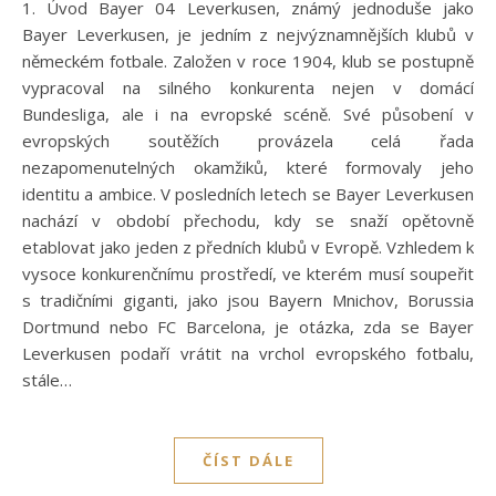
1. Úvod Bayer 04 Leverkusen, známý jednoduše jako
Bayer Leverkusen, je jedním z nejvýznamnějších klubů v
německém fotbale. Založen v roce 1904, klub se postupně
vypracoval na silného konkurenta nejen v domácí
Bundesliga, ale i na evropské scéně. Své působení v
evropských soutěžích provázela celá řada
nezapomenutelných okamžiků, které formovaly jeho
identitu a ambice. V posledních letech se Bayer Leverkusen
nachází v období přechodu, kdy se snaží opětovně
etablovat jako jeden z předních klubů v Evropě. Vzhledem k
vysoce konkurenčnímu prostředí, ve kterém musí soupeřit
s tradičními giganti, jako jsou Bayern Mnichov, Borussia
Dortmund nebo FC Barcelona, je otázka, zda se Bayer
Leverkusen podaří vrátit na vrchol evropského fotbalu,
stále…
ČÍST DÁLE