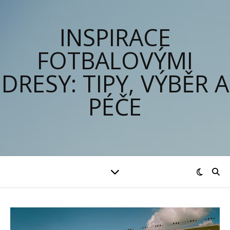
INSPIRACE
FOTBALOVÝMI
DRESY: TIPY, VÝBĚR A
PÉČE