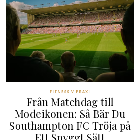
FITNESS V PRAXI
Från Matchdag till
Modeikonen: Så Bär Du
Southampton FC Tröja på
Ett Snyggt Sätt