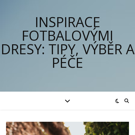
INSPIRACE
FOTBALOVÝMI
DRESY: TIPY, VÝBĚR A
PÉČE