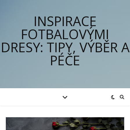
INSPIRACE
FOTBALOVÝMI
DRESY: TIPY, VÝBĚR A
PÉČE