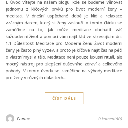
I. Úvod Vítejte na našem blogu, kde se budeme věnovat
jednomu z klíčových prvků pro život moderní ženy –
meditaci. V dnešní uspěchané době je klid a relaxace
vzácným darem, který si ženy zaslouží. V tomto článku se
zaměříme na to, jak může meditace obohatit váš
každodenní život a pomoci vám najít klid ve stresujícím dni.
1.1 Důležitost Meditace pro Moderní Ženu Život moderní
ženy je často plný výzev, a proto je klíčové najít čas na péči
o vlastní mysl a tělo. Meditace není pouze luxusní rituál, ale
mocný nástroj pro zlepšení duševního zdraví a celkového
pohody. V tomto úvodu se zaměříme na výhody meditace
pro ženy v různých oblastech…
ČÍST DÁLE
Yvonne
0 komentářů