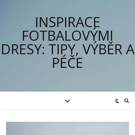
INSPIRACE
FOTBALOVÝMI
DRESY: TIPY, VÝBĚR A
PÉČE