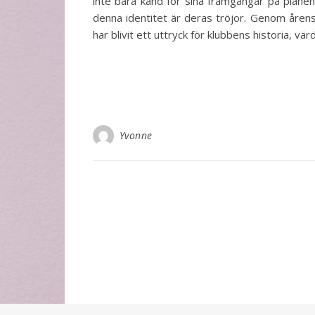
inte bara känd för sina framgångar på planen.
denna identitet är deras tröjor. Genom årens
har blivit ett uttryck för klubbens historia, vä
Yvonne