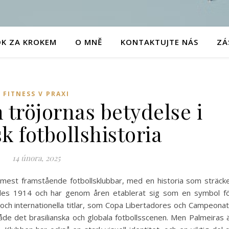
OK ZA KROKEM
O MNĚ
KONTAKTUJTE NÁS
ZÁ
FITNESS V PRAXI
 tröjornas betydelse i
sk fotbollshistoria
14 února, 2025
s mest framstående fotbollsklubbar, med en historia som sträck
ades 1914 och har genom åren etablerat sig som en symbol f
a och internationella titlar, som Copa Libertadores och Campeona
både det brasilianska och globala fotbollsscenen. Men Palmeiras 