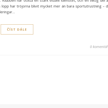
 Klubben har också en stark visuell identitet, och en viktig del 
 lopp har tröjorna blivit mycket mer än bara sportutrustning – 
rderingar…
ČÍST DÁLE
0 komentá