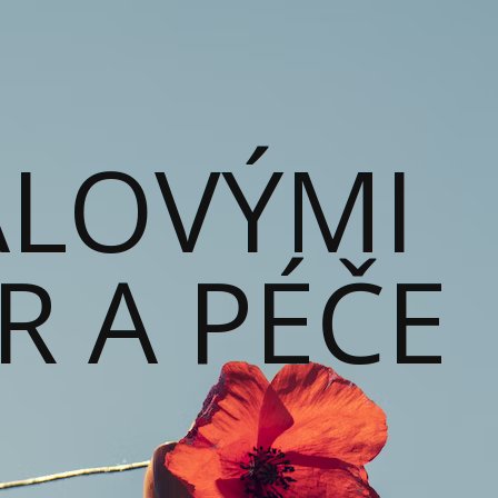
ALOVÝMI
ĚR A PÉČE