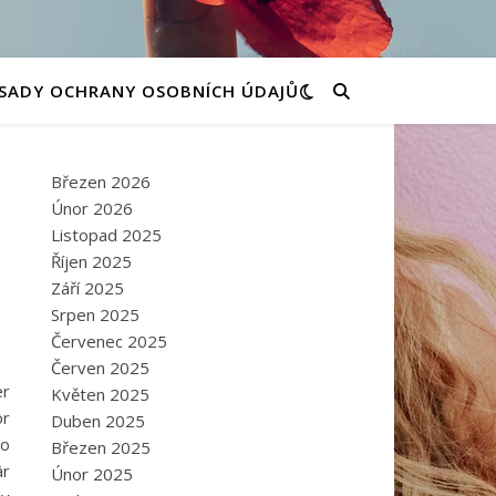
SADY OCHRANY OSOBNÍCH ÚDAJŮ
Březen 2026
Únor 2026
Listopad 2025
Říjen 2025
Září 2025
Srpen 2025
Červenec 2025
Červen 2025
er
Květen 2025
ör
Duben 2025
to
Březen 2025
är
Únor 2025