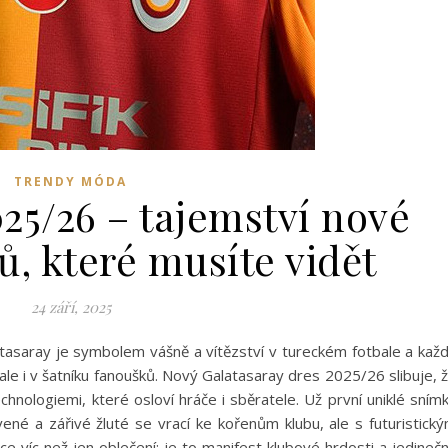
TRENDY MÓDA
25/26 – tajemství nové
ů, které musíte vidět
24 září, 2025
atasaray je symbolem vášně a vítězství v tureckém fotbale a kaž
 ale i v šatníku fanoušků. Nový Galatasaray dres 2025/26 slibuje, 
chnologiemi, které osloví hráče i sběratele. Už první uniklé sním
ené a zářivé žluté se vrací ke kořenům klubu, ale s futuristick
ce víc než jen oblečení: je to manifest klubové hrdosti a jedineč