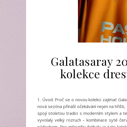
Galatasaray 20
kolekce dres
1. Úvod: Proč se o novou kolekci zajímat Gal
nová sezóna přináší očekávání nejen na hřišti,
spojí stoletou tradici s moderním stylem a te
vyvolaly velký rozruch – kombinace syté červ
nádechem. Pro milovníky fotbalu je tato kolek