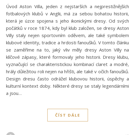
Úvod Aston Villa, jeden z nejstarších a nejprestižnějších
fotbalových klubů v Anglii, má za sebou bohatou historii,
která je úzce spojena s jeho ikonickými dresy. Od svých
počátků v roce 1874, kdy byl klub založen, se dresy Aston
Villy staly nejen sportovním oděvem, ale také symbolem
klubové identity, tradice a hrdosti fanoušků. V tomto článku
se zaměříme na to, jaký vliv měly dresy Aston Villy na
klíčové zápasy, které formovaly jeho historii. Dresy klubu,
vyznačující se charakteristickou kombinací claret a modré,
hrály důležitou roli nejen na hřišti, ale také v očích fanoušků.
Design dresu často odrážel klubovou historii, úspěchy a
kulturní kontext doby. Některé dresy se staly legendárními
a jsou…
ČÍST DÁLE