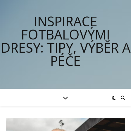
INSPIRACE
FOTBALOVÝMI
DRESY: TIPY, VÝBĚR A
PÉČE