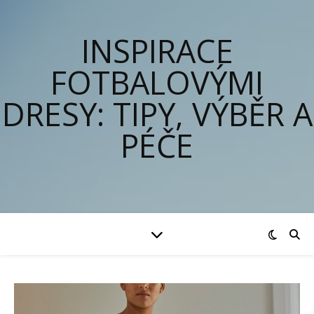
INSPIRACE
FOTBALOVÝMI
DRESY: TIPY, VÝBĚR A
PÉČE