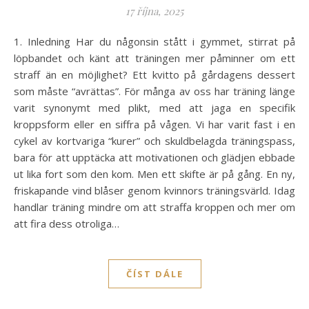
17 října, 2025
1. Inledning Har du någonsin stått i gymmet, stirrat på
löpbandet och känt att träningen mer påminner om ett
straff än en möjlighet? Ett kvitto på gårdagens dessert
som måste “avrättas”. För många av oss har träning länge
varit synonymt med plikt, med att jaga en specifik
kroppsform eller en siffra på vågen. Vi har varit fast i en
cykel av kortvariga “kurer” och skuldbelagda träningspass,
bara för att upptäcka att motivationen och glädjen ebbade
ut lika fort som den kom. Men ett skifte är på gång. En ny,
friskapande vind blåser genom kvinnors träningsvärld. Idag
handlar träning mindre om att straffa kroppen och mer om
att fira dess otroliga…
ČÍST DÁLE