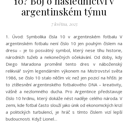
10? Boj o následnictví v
argentinském týmu
7 května, 2025
1. Úvod: Symbolika čísla 10 v argentinském fotbalu V
argentinském fotbalu není číslo 10 jen pouhým číslem na
dresu – je to posvátný symbol, který nese tíhu historie,
národních tužeb a nekonečných očekávání. Od doby, kdy
Diego Maradona proměnil tento dres v náboženský
relikviář svým legendárním výkonem na Mistrovství světa
1986, se číslo 10 stalo něčím víc než jen pozicí na hřišti. Je
to ztělesnění argentinského fotbalového DNA – kreativity,
vášně a nezlomného ducha. Pro Argentince představuje
číslo 10 hrdinu, který dokáže nést naděje celého národa. V
zemi, kde fotbal často slouží jako únik od ekonomických krizí
a politických turbulencí, je hráč s tímto číslem vizí lepší
budoucnosti. Když Lionel…