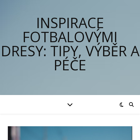
INSPIRACE
FOTBALOVÝMI
DRESY: TIPY, VÝBĚR A
PÉČE