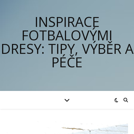
INSPIRACE
FOTBALOVÝMI
DRESY: TIPY, VÝBĚR A
PÉČE