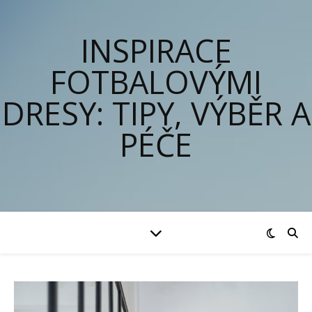
INSPIRACE
FOTBALOVÝMI
DRESY: TIPY, VÝBĚR A
PÉČE