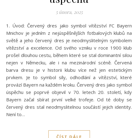
5 února, 2025
1. Úvod: Červený dres jako symbol vítězství FC Bayern
Mnichov je jedním z nejúspěšnějších fotbalových klubů na
světě a jeho červený dres je neodmyslitelným symbolem
vítězství a excelence. Od svého vzniku v roce 1900 klub
prošel dlouhou cestu, během které se stal dominantní silou
nejen v Německu, ale i na mezinárodní scéně. Červená
barva dresu je v historii klubu více než jen estetickým
prvkem. Je to symbol síly, odhodlání a vítězství, které
provází Bayern na každém kroku. Červený dres jako symbol
úspěchu se poprvé objevil v 70. letech 20. století, kdy
Bayern začal sbírat první velké trofeje. Od té doby se
červený dres stal neodmyslitelnou součástí jejich identity.
Není to…
ČÍST DÁLE