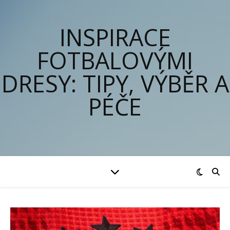
INSPIRACE
FOTBALOVÝMI
DRESY: TIPY, VÝBĚR A
PÉČE