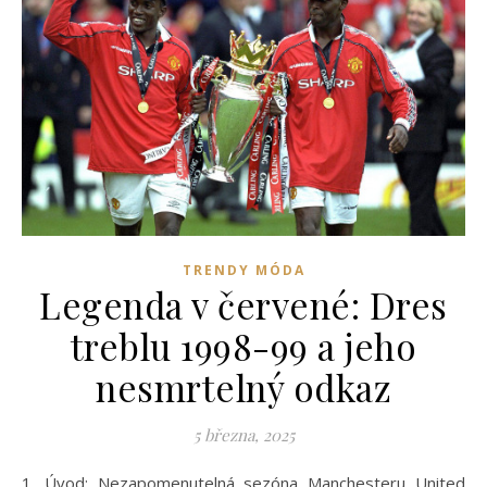
TRENDY MÓDA
Legenda v červené: Dres
treblu 1998-99 a jeho
nesmrtelný odkaz
5 března, 2025
1. Úvod: Nezapomenutelná sezóna Manchesteru United