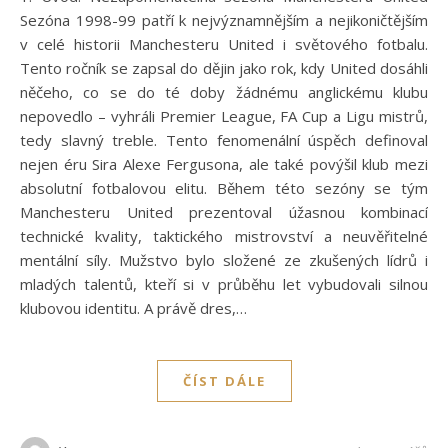
Sezóna 1998-99 patří k nejvýznamnějším a nejikoničtějším
v celé historii Manchesteru United i světového fotbalu.
Tento ročník se zapsal do dějin jako rok, kdy United dosáhli
něčeho, co se do té doby žádnému anglickému klubu
nepovedlo – vyhráli Premier League, FA Cup a Ligu mistrů,
tedy slavný treble. Tento fenomenální úspěch definoval
nejen éru Sira Alexe Fergusona, ale také povýšil klub mezi
absolutní fotbalovou elitu. Během této sezóny se tým
Manchesteru United prezentoval úžasnou kombinací
technické kvality, taktického mistrovství a neuvěřitelné
mentální síly. Mužstvo bylo složené ze zkušených lídrů i
mladých talentů, kteří si v průběhu let vybudovali silnou
klubovou identitu. A právě dres,…
ČÍST DÁLE