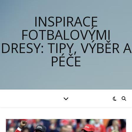
INSPIRACE
FOTBALOVÝMI
DRESY: TIPY, VÝBĚR A
PÉČE