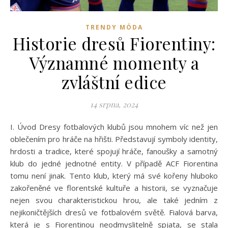
TRENDY MÓDA
Historie dresů Fiorentiny:
Významné momenty a
zvláštní edice
14 srpna, 2024
I. Úvod Dresy fotbalových klubů jsou mnohem víc než jen
oblečením pro hráče na hřišti. Představují symboly identity,
hrdosti a tradice, které spojují hráče, fanoušky a samotný
klub do jedné jednotné entity. V případě ACF Fiorentina
tomu není jinak. Tento klub, který má své kořeny hluboko
zakořeněné ve florentské kultuře a historii, se vyznačuje
nejen svou charakteristickou hrou, ale také jedním z
nejikoničtějších dresů ve fotbalovém světě. Fialová barva,
která je s Fiorentinou neodmyslitelně spjata, se stala