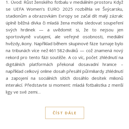
1. Úvod: Růst ženského fotbalu v mediálním prostoru Když
se UEFA Women’s EURO 2025 rozběhla ve Švýcarsku,
stadionům a obrazovkám Evropy se začal dít malý zázrak:
úplně běžná dívka či mladá žena mohla sledovat soupeření
svých hrdinek — a uvědomit si, že to nejsou jen
sportovkyně v utajení, ale veřejné osobnosti, mediální
hvězdy, ikony. Například během skupinové fáze turnaje bylo
na tribunách více než 461 582 diváků — což znamená nový
rekord pro tento fázi soutěže. A co víc, počet zhlédnutí na
digitálních platformách překonal dosavadní hranice –
například celkový online dosah přesáhl půl miliardy zhlédnutí
a zapojení na sociálních sítích dosáhlo desítek milionů
interakcí. Představte si moment: mladá fotbalistka z menší
ligy ve své zemi…
ČÍST DÁLE