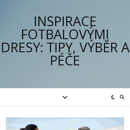
INSPIRACE
FOTBALOVÝMI
DRESY: TIPY, VÝBĚR A
PÉČE