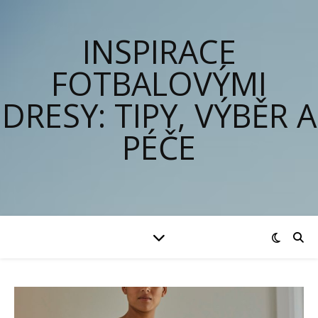
INSPIRACE
FOTBALOVÝMI
DRESY: TIPY, VÝBĚR A
PÉČE