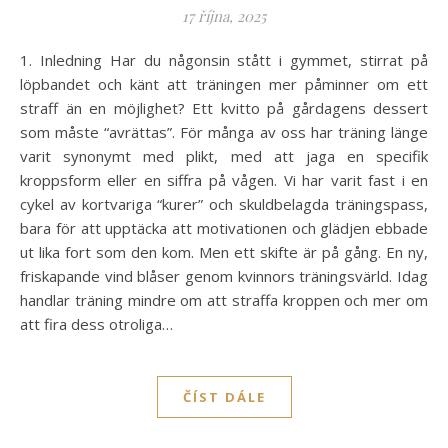
17 října, 2025
1. Inledning Har du någonsin stått i gymmet, stirrat på
löpbandet och känt att träningen mer påminner om ett
straff än en möjlighet? Ett kvitto på gårdagens dessert
som måste “avrättas”. För många av oss har träning länge
varit synonymt med plikt, med att jaga en specifik
kroppsform eller en siffra på vågen. Vi har varit fast i en
cykel av kortvariga “kurer” och skuldbelagda träningspass,
bara för att upptäcka att motivationen och glädjen ebbade
ut lika fort som den kom. Men ett skifte är på gång. En ny,
friskapande vind blåser genom kvinnors träningsvärld. Idag
handlar träning mindre om att straffa kroppen och mer om
att fira dess otroliga…
ČÍST DÁLE