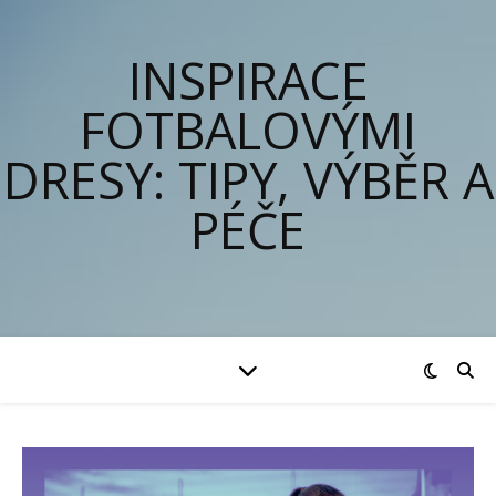
INSPIRACE
FOTBALOVÝMI
DRESY: TIPY, VÝBĚR A
PÉČE