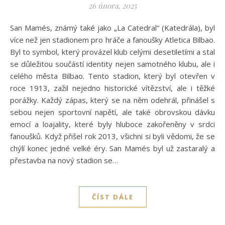
26 února, 2025
San Mamés, známý také jako „La Catedral“ (Katedrála), byl
více než jen stadionem pro hráče a fanoušky Atletica Bilbao.
Byl to symbol, který provázel klub celými desetiletími a stal
se důležitou součástí identity nejen samotného klubu, ale i
celého města Bilbao. Tento stadion, který byl otevřen v
roce 1913, zažil nejedno historické vítězství, ale i těžké
porážky. Každý zápas, který se na něm odehrál, přinášel s
sebou nejen sportovní napětí, ale také obrovskou dávku
emocí a loajality, které byly hluboce zakořeněny v srdci
fanoušků. Když přišel rok 2013, všichni si byli vědomi, že se
chýlí konec jedné velké éry. San Mamés byl už zastaralý a
přestavba na nový stadion se…
ČÍST DÁLE