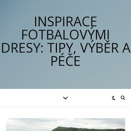
INSPIRACE
FOTBALOVÝMI
DRESY: TIPY, VÝBĚR A
PÉČE