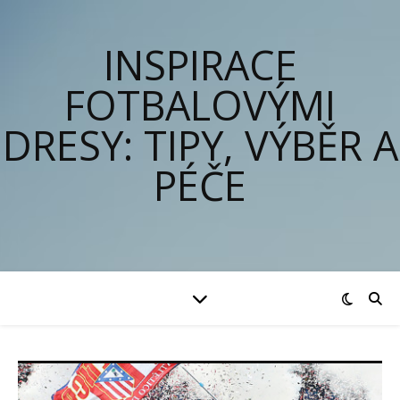
INSPIRACE
FOTBALOVÝMI
DRESY: TIPY, VÝBĚR A
PÉČE