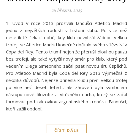
26 března, 2025
1. Úvod V roce 2013 prožívali fanoušci Atletico Madrid
jednu z největších radostí v historii klubu. Po více než
desetileté čekací době, kdy klub nevyhrál žádnou velkou
trofej, se Atletico Madrid konečně dočkalo svého vítězství v
Copa del Rey. Tento triumf nejen že přerušil dlouhou pauzu
bez trofejí, ale také vytyčil nový směr pro klub, který pod
vedením Diega Simeoneho začal psát novou éru úspěchů.
Pro Atletico Madrid byla Copa del Rey 2013 výjimečná z
několika důvodů. Nejenže přinesla klubu první velkou trofej
po více než deseti letech, ale zároveň byla symbolem
nástupu nové filozofie a vítězného ducha, který se začal
formovat pod taktovkou argentinského trenéra. Fanoušci,
kteří zažili období…
ČÍST DÁLE