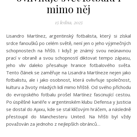
mimo něj
15 ledna, 2025
Lisandro Martínez, argentinský fotbalista, který si získal
srdce fanoušků po celém světě, není jen o jeho výjimečných
schopnostech na hřišti. I když je známý svou neúnavnou
prací v obraně a svou schopností diktovat tempo zápasu,
jeho vliv daleko přesahuje hranice fotbalového světa.
Tento článek se zaměřuje na Lisandra Martíneze nejen jako
fotbalistu, ale i jako osobnost, která ovlivňuje společnost,
kulturu a životy mladých lidí mimo hřiště. Od svého příchodu
do evropského fotbalu prošel Martínez fascinující cestou.
Po úspěšné kariéře v argentinském klubu Defensa y Justicia
se dostal do Ajaxu, kde se stal klíčovým hráčem, a následně
přestoupil do Manchesteru United. Na hřišti byl vždy
považován za jednoho z nejlepších obránců…