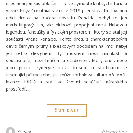
dres není jen kus oblečení – je to symbol identity, historie a
vášně. Když Corinthians v roce 2019 představil limitovanou
edici dresu na počest návratu Ronalda, nebyl to jen
marketingový tah, ale hluboké propojení mezi klubovou
legendou, fanoušky a fyzickým prostorem, který se stal její
součástí: Arena Ronaldo. Tento dres, s charakteristickými
devíti černými pruhy a bleskovým podpisem na límci, nebyl
jen retro designem. Byl mostem mezi minulostí a
současností, mezi hráčem a stadionem, který dnes nese
jeho jméno. Synergie mezi dresem a stadionem je
fascinující příklad toho, jak může fotbalová kultura překročit
hranice hřiště a stát se živoucí součástí městského
prostředí.…
ČÍST DÁLE
Yvonne
0 komentářů