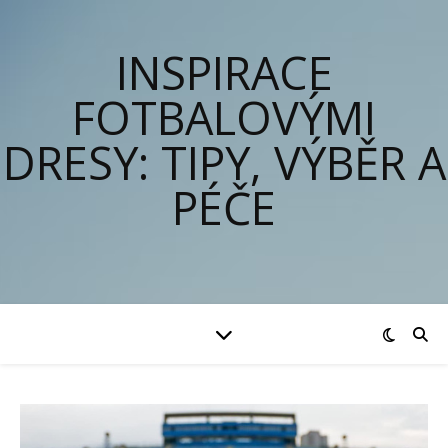
INSPIRACE
FOTBALOVÝMI
DRESY: TIPY, VÝBĚR A
PÉČE