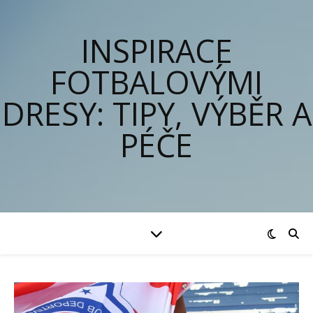
INSPIRACE
FOTBALOVÝMI
DRESY: TIPY, VÝBĚR A
PÉČE