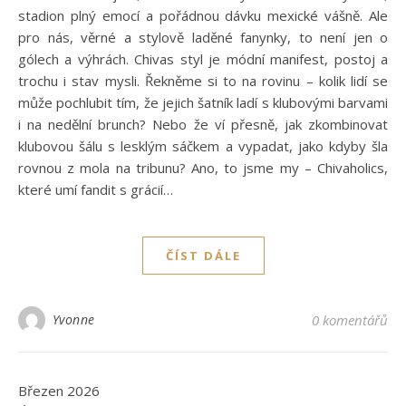
stadion plný emocí a pořádnou dávku mexické vášně. Ale
pro nás, věrné a stylově laděné fanynky, to není jen o
gólech a výhrách. Chivas styl je módní manifest, postoj a
trochu i stav mysli. Řekněme si to na rovinu – kolik lidí se
může pochlubit tím, že jejich šatník ladí s klubovými barvami
i na nedělní brunch? Nebo že ví přesně, jak zkombinovat
klubovou šálu s lesklým sáčkem a vypadat, jako kdyby šla
rovnou z mola na tribunu? Ano, to jsme my – Chivaholics,
které umí fandit s grácií…
ČÍST DÁLE
Yvonne
0 komentářů
Březen 2026