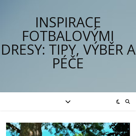
INSPIRACE
FOTBALOVÝMI
DRESY: TIPY, VÝBĚR A
PÉČE