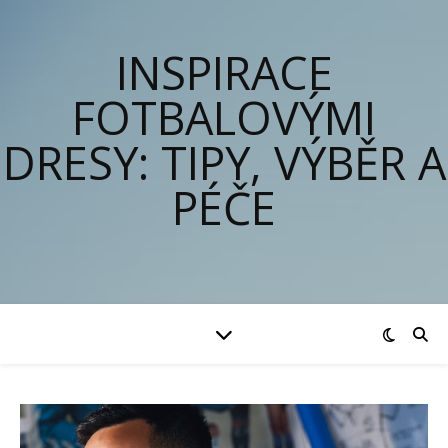
INSPIRACE
FOTBALOVÝMI
DRESY: TIPY, VÝBĚR A
PÉČE