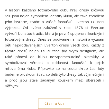
V historii každého fotbalového klubu hrají dresy klíčovou
roli. Jsou nejen symbolem identity klubu, ale také zrcadlem
jeho historie, tradic a vášně fanoušků. Everton FC není
výjimkou. Od svého založení v roce 1878 si Everton
vytvořil bohatou tradici, která je pevně spojena s ikonickými
fotbalovými dresy. Dnes se podíváme na historii a význam
pěti nejprodávanějších Everton dresů všech dob. Každý z
těchto dresů nejen zaujal fanoušky svým designem, ale
také přinesl do klubu nezapomenutelné okamžiky a
symbolizoval věrnost a oddanost fanoušků k jejich
milovanému klubu. Připravte se na cestu skrze čas, kdy
budeme prozkoumávat, co dělá tyto dresy tak výjimečnými
a proč jsou stále žádaným kouskem mezi sběrateli i
běžnými…
ČÍST DÁLE