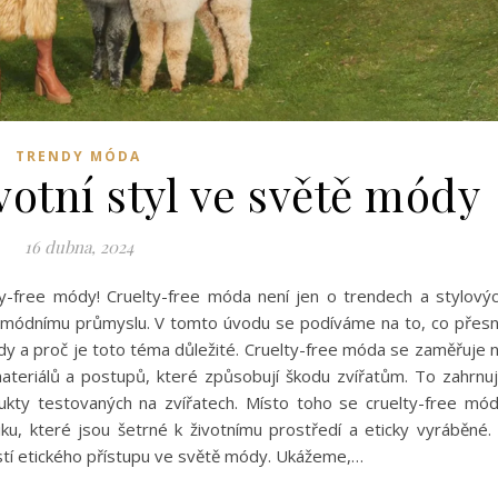
TRENDY MÓDA
votní styl ve světě módy
16 dubna, 2024
-free módy! Cruelty-free móda není jen o trendech a stylový
 k módnímu průmyslu. V tomto úvodu se podíváme na to, co přes
y a proč je toto téma důležité. Cruelty-free móda se zaměřuje 
ateriálů a postupů, které způsobují škodu zvířatům. To zahrnu
dukty testovaných na zvířatech. Místo toho se cruelty-free mó
iku, které jsou šetrné k životnímu prostředí a eticky vyráběné.
tí etického přístupu ve světě módy. Ukážeme,…