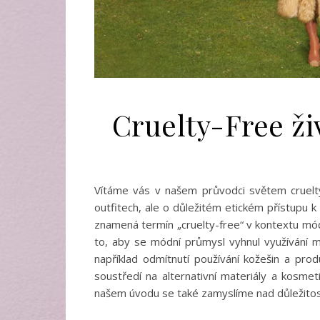
Cruelty-Free ži
Vítáme vás v našem průvodci světem cruelty
outfitech, ale o důležitém etickém přístupu
znamená termín „cruelty-free“ v kontextu mód
to, aby se módní průmysl vyhnul využívání m
například odmítnutí používání kožešin a pro
soustředí na alternativní materiály a kosmet
našem úvodu se také zamyslíme nad důležitos