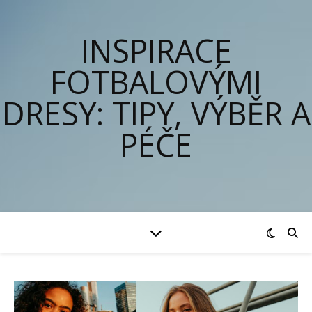
INSPIRACE
FOTBALOVÝMI
DRESY: TIPY, VÝBĚR A
PÉČE