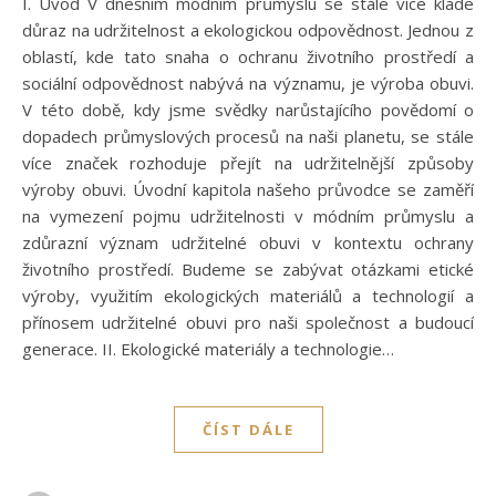
I. Úvod V dnešním módním průmyslu se stále více klade
důraz na udržitelnost a ekologickou odpovědnost. Jednou z
oblastí, kde tato snaha o ochranu životního prostředí a
sociální odpovědnost nabývá na významu, je výroba obuvi.
V této době, kdy jsme svědky narůstajícího povědomí o
dopadech průmyslových procesů na naši planetu, se stále
více značek rozhoduje přejít na udržitelnější způsoby
výroby obuvi. Úvodní kapitola našeho průvodce se zaměří
na vymezení pojmu udržitelnosti v módním průmyslu a
zdůrazní význam udržitelné obuvi v kontextu ochrany
životního prostředí. Budeme se zabývat otázkami etické
výroby, využitím ekologických materiálů a technologií a
přínosem udržitelné obuvi pro naši společnost a budoucí
generace. II. Ekologické materiály a technologie…
ČÍST DÁLE