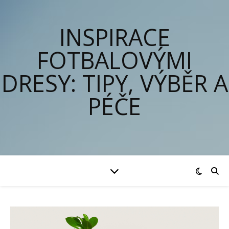
INSPIRACE
FOTBALOVÝMI
DRESY: TIPY, VÝBĚR A
PÉČE