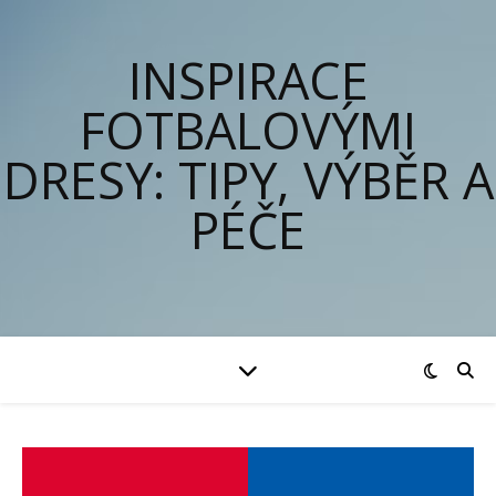
INSPIRACE
FOTBALOVÝMI
DRESY: TIPY, VÝBĚR A
PÉČE