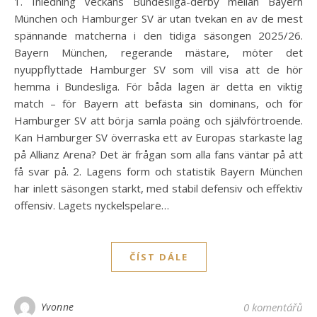
1. Inledning Veckans Bundesliga-derby mellan Bayern
München och Hamburger SV är utan tvekan en av de mest
spännande matcherna i den tidiga säsongen 2025/26.
Bayern München, regerande mästare, möter det
nyuppflyttade Hamburger SV som vill visa att de hör
hemma i Bundesliga. För båda lagen är detta en viktig
match – för Bayern att befästa sin dominans, och för
Hamburger SV att börja samla poäng och självförtroende.
Kan Hamburger SV överraska ett av Europas starkaste lag
på Allianz Arena? Det är frågan som alla fans väntar på att
få svar på. 2. Lagens form och statistik Bayern München
har inlett säsongen starkt, med stabil defensiv och effektiv
offensiv. Lagets nyckelspelare…
ČÍST DÁLE
Yvonne
0 komentářů