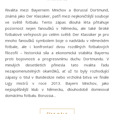
Rivalita mezi Bayernem Mnichov a Borussií Dortmund,
známá jako Der Klassiker, patří mezi nejikoničtější souboje
ve světě fotbalu. Tento zápas dlouhá léta přitahuje
pozornost nejen fanoušků v Německu, ale také široké
fotbalové veřejnosti po celém světě. Der Klassiker je pro
mnoho fanoušků symbolem boje o nadvládu v německém
fotbale, ale i konfrontací dvou rozdílných fotbalových
filozofií – historická síla a ekonomická stabilita Bayernu
proti bojovnosti a progresivnímu duchu Dortmundu. V
minulých desetiletích přinesla tato rivalita řadu
nezapomenutelných okamžiků, ať už to byly rozhodující
zápasy o titul v Bundeslize nebo vrcholná bitva ve finále
Ligy mistrů v roce 2013. Bayern Mnichov, jako
nejúspěšnější klub v Německu, dlouhodobě dominoval
domácímu fotbalu. Borussia…