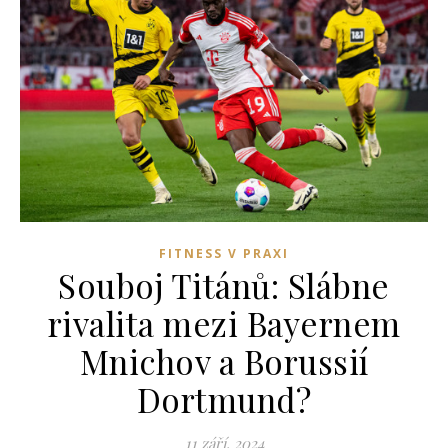
FITNESS V PRAXI
Souboj Titánů: Slábne
rivalita mezi Bayernem
Mnichov a Borussií
Dortmund?
11 září, 2024