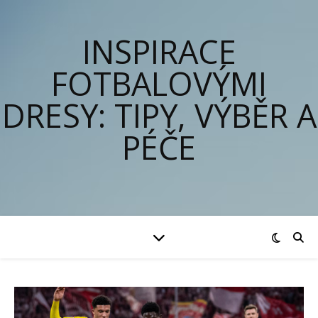
INSPIRACE
FOTBALOVÝMI
DRESY: TIPY, VÝBĚR A
PÉČE