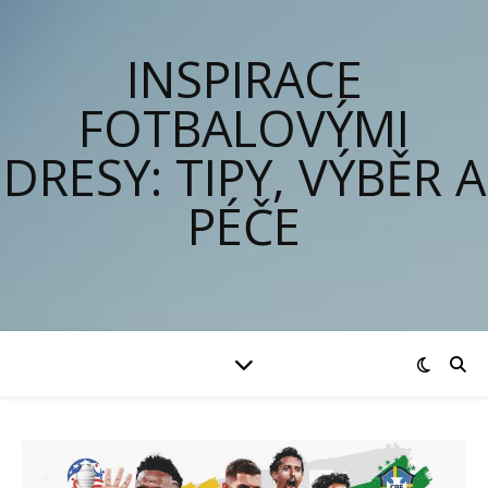
INSPIRACE
FOTBALOVÝMI
DRESY: TIPY, VÝBĚR A
PÉČE